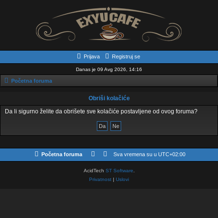
Prijava
Registruj se
Danas je 09 Avg 2026, 14:16
Početna foruma
Obriši kolačiće
Da li sigurno želite da obrišete sve kolačiće postavljene od ovog foruma?
Početna foruma
Sva vremena su u
UTC+02:00
AcidTech
ST Software
.
Privatnost
|
Uslovi