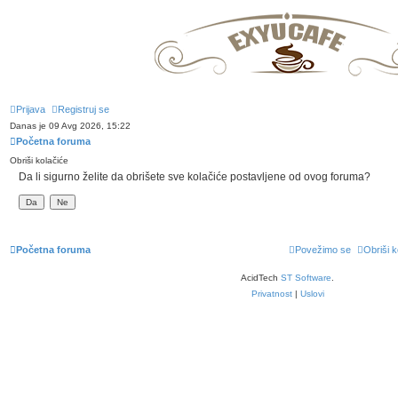
Prijava
Registruj se
Danas je 09 Avg 2026, 15:22
Početna foruma
Obriši kolačiće
Da li sigurno želite da obrišete sve kolačiće postavljene od ovog foruma?
Početna foruma
Povežimo se
Obriši k
AcidTech
ST Software
.
Privatnost
|
Uslovi