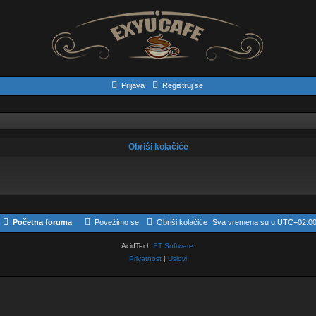
Prijava
Registruj se
Obriši kolačiće
Početna foruma
Povežimo se
Obriši kolačiće
Sva vremena su u
UTC+02:0
AcidTech
ST Software
.
Privatnost
|
Uslovi