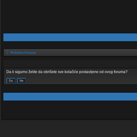
Početna foruma
Da li sigurno želite da obrišete sve kolačiće postavljene od ovog foruma?