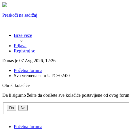
Preskoči na sadržaj
Brze veze
Prijava
Registruj se
Danas je 07 Avg 2026, 12:26
Početna foruma
Sva vremena su u
UTC+02:00
Obriši kolačiće
Da li sigurno želite da obrišete sve kolačiće postavljene od ovog for
Početna foruma