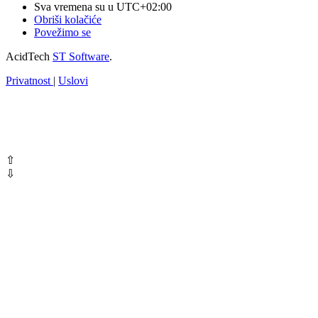
Sva vremena su u
UTC+02:00
Obriši kolačiće
Povežimo se
AcidTech
ST Software
.
Privatnost
|
Uslovi
⇧
⇩