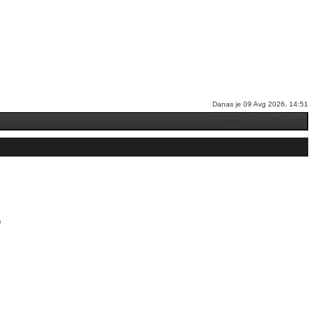
Danas je 09 Avg 2026, 14:51
Sva vremena su u
UTC+02:00
0