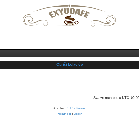
Prijava
Registruj se
Obriši kolačiće
Početna foruma
Povežimo se
Obriši kolačiće
Sva vremena su u
UTC+02:0
AcidTech
ST Software
.
Privatnost
|
Uslovi