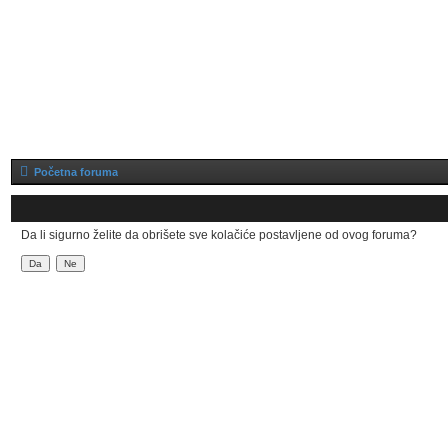
Početna foruma
Da li sigurno želite da obrišete sve kolačiće postavljene od ovog foruma?