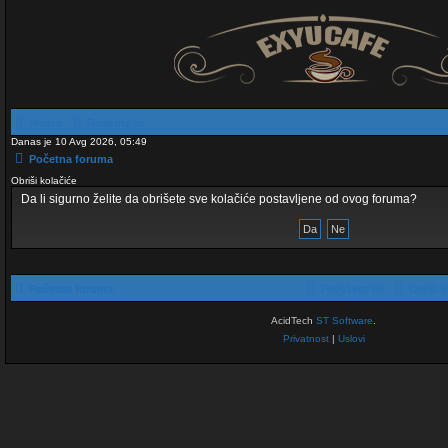
Prijava
Registruj se
Danas je 10 Avg 2026, 05:49
Početna foruma
Obriši kolačiće
Da li sigurno želite da obrišete sve kolačiće postavljene od ovog foruma?
Početna foruma
Povežimo se
Obriši k
AcidTech
ST Software
.
Privatnost
|
Uslovi