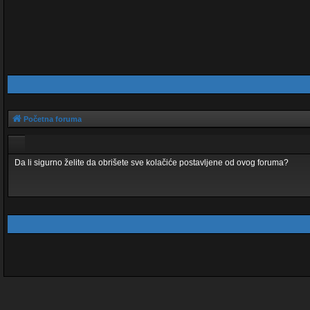
Početna foruma
Da li sigurno želite da obrišete sve kolačiće postavljene od ovog foruma?