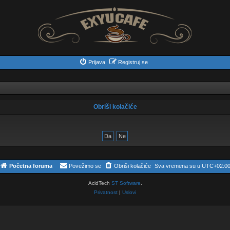
Prijava
Registruj se
Obriši kolačiće
Početna foruma
Povežimo se
Obriši kolačiće
Sva vremena su u
UTC+02:0
AcidTech
ST Software
.
Privatnost
|
Uslovi