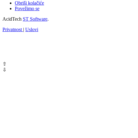
Obriši kolačiće
Povežimo se
AcidTech
ST Software
.
Privatnost
|
Uslovi
⇧
⇩