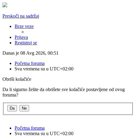
Preskoči na sadržaj
Brze veze
Prijava
Registruj se
Danas je 08 Avg 2026, 00:51
Početna foruma
Sva vremena su u
UTC+02:00
Obriši kolačiće
Da li sigurno želite da obrišete sve kolačiće postavljene od ovog
foruma?
Početna foruma
Sva vremena su u
UTC+02:00