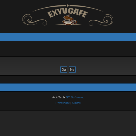
AcidTech
ST Software
.
Privatnost
|
Uslovi