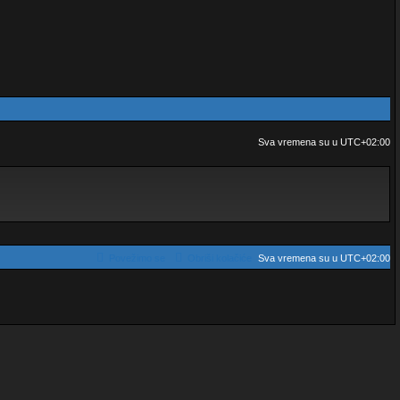
Sva vremena su u
UTC+02:00
Povežimo se
Obriši kolačiće
Sva vremena su u
UTC+02:00