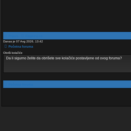
Prijava
Registruj se
Danas je 07 Avg 2026, 13:42
Početna foruma
Obriši kolačiće
Da li sigurno želite da obrišete sve kolačiće postavljene od ovog foruma?
Početna foruma