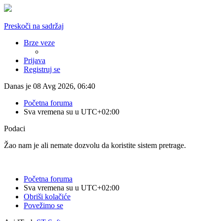
Preskoči na sadržaj
Brze veze
Prijava
Registruj se
Danas je 08 Avg 2026, 06:40
Početna foruma
Sva vremena su u
UTC+02:00
Podaci
Žao nam je ali nemate dozvolu da koristite sistem pretrage.
Početna foruma
Sva vremena su u
UTC+02:00
Obriši kolačiće
Povežimo se