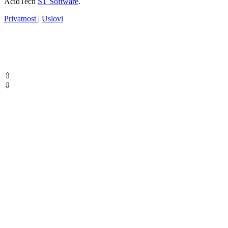
AcidTech
ST Software
.
Privatnost
|
Uslovi
⇧
⇩