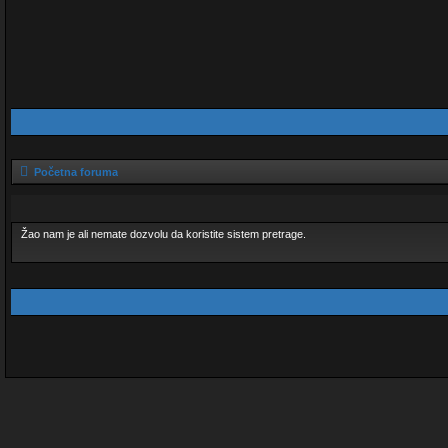
Početna foruma
Žao nam je ali nemate dozvolu da koristite sistem pretrage.