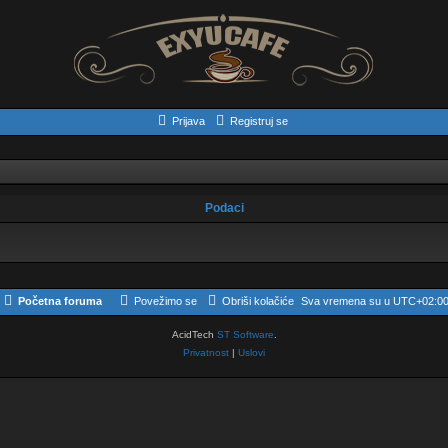
Prijava
Registruj se
Podaci
Početna foruma
Povežimo se
Obriši kolačiće
Sva vremena su u
UTC+02:0
AcidTech
ST Software
.
Privatnost
|
Uslovi