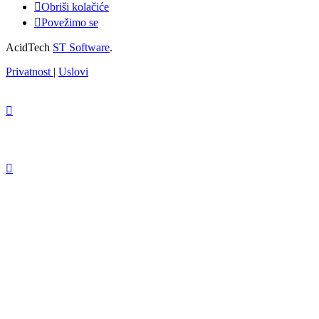
Obriši kolačiće
Povežimo se
AcidTech
ST Software
.
Privatnost
|
Uslovi