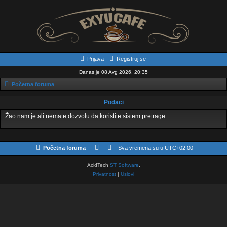
Prijava
Registruj se
Danas je 08 Avg 2026, 20:35
Početna foruma
Podaci
Žao nam je ali nemate dozvolu da koristite sistem pretrage.
Početna foruma
Sva vremena su u
UTC+02:00
AcidTech
ST Software
.
Privatnost
|
Uslovi