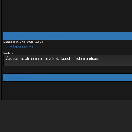
Brze veze
Prijava
Registruj se
Danas je 07 Avg 2026, 23:04
Početna foruma
Podaci
Žao nam je ali nemate dozvolu da koristite sistem pretrage.
Početna foruma