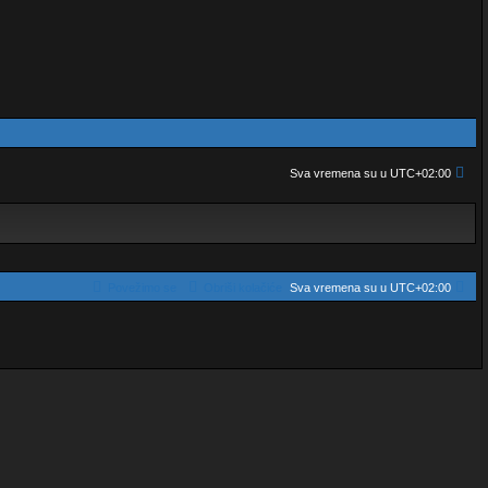
Sva vremena su u
UTC+02:00
Povežimo se
Obriši kolačiće
Sva vremena su u
UTC+02:00