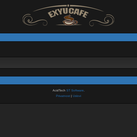
AcidTech
ST Software
.
Privatnost
|
Uslovi