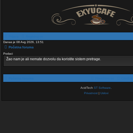
Prijava
Registruj se
Danas je 08 Avg 2026, 13:51
Početna foruma
Podaci
Žao nam je ali nemate dozvolu da koristite sistem pretrage.
Početna foruma
Povežimo se
Obriši k
AcidTech
ST Software
.
Privatnost
|
Uslovi