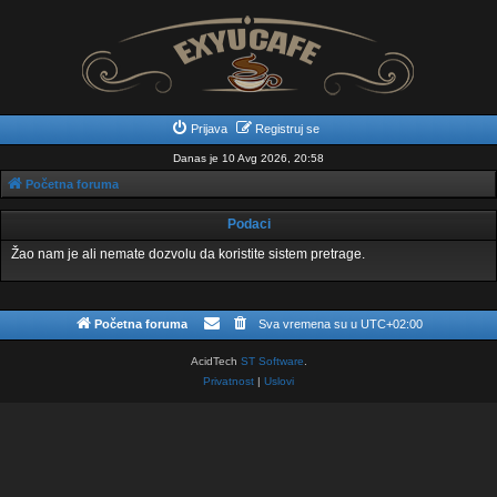
Prijava
Registruj se
Danas je 10 Avg 2026, 20:58
Početna foruma
Podaci
Žao nam je ali nemate dozvolu da koristite sistem pretrage.
Početna foruma
Sva vremena su u
UTC+02:00
AcidTech
ST Software
.
Privatnost
|
Uslovi