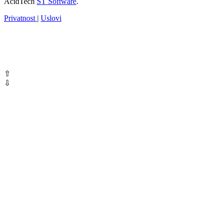
AcidTech
ST Software
.
Privatnost
|
Uslovi
⇧
⇩