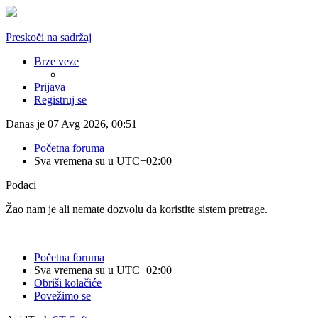
Preskoči na sadržaj
Brze veze
Prijava
Registruj se
Danas je 07 Avg 2026, 00:51
Početna foruma
Sva vremena su u
UTC+02:00
Podaci
Žao nam je ali nemate dozvolu da koristite sistem pretrage.
Početna foruma
Sva vremena su u
UTC+02:00
Obriši kolačiće
Povežimo se