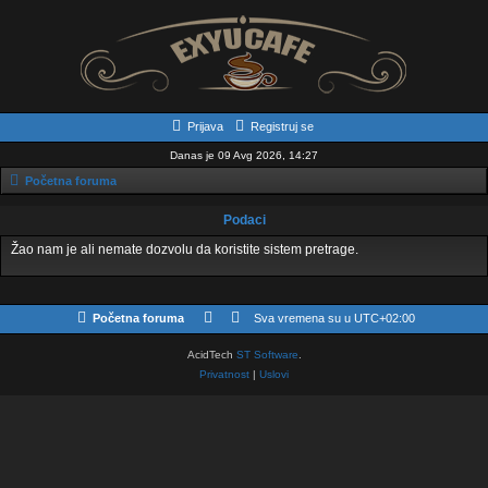
Prijava
Registruj se
Danas je 09 Avg 2026, 14:27
Početna foruma
Podaci
Žao nam je ali nemate dozvolu da koristite sistem pretrage.
Početna foruma
Sva vremena su u
UTC+02:00
AcidTech
ST Software
.
Privatnost
|
Uslovi