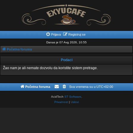
Prijava
Registruj se
Danas je 07 Avg 2026, 10:55
Početna foruma
Podaci
Žao nam je ali nemate dozvolu da koristite sistem pretrage.
Početna foruma
Sva vremena su u
UTC+02:00
AcidTech
ST Software
.
Privatnost
|
Uslovi