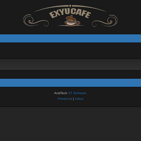
AcidTech
ST Software
.
Privatnost
|
Uslovi