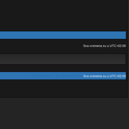
Sva vremena su u
UTC+02:00
Povežimo se
Obriši kolačiće
Sva vremena su u
UTC+02:00