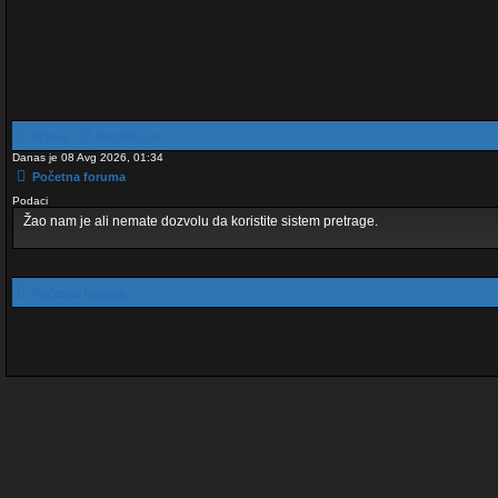
Prijava
Registruj se
Danas je 08 Avg 2026, 01:34
Početna foruma
Podaci
Žao nam je ali nemate dozvolu da koristite sistem pretrage.
Početna foruma