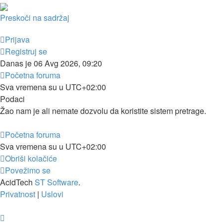
Preskoči na sadržaj
Prijava
Registruj se
Danas je 06 Avg 2026, 09:20
Početna foruma
Sva vremena su u
UTC+02:00
Podaci
Žao nam je ali nemate dozvolu da koristite sistem pretrage.
Početna foruma
Sva vremena su u
UTC+02:00
Obriši kolačiće
Povežimo se
AcidTech
ST Software
.
Privatnost
|
Uslovi