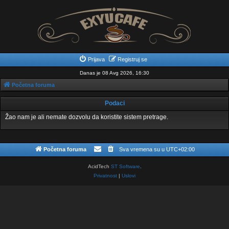
Prijava
Registruj se
Danas je 08 Avg 2026, 16:30
Početna foruma
Podaci
Žao nam je ali nemate dozvolu da koristite sistem pretrage.
Početna foruma
Sva vremena su u
UTC+02:00
AcidTech
ST Software
.
Privatnost
|
Uslovi