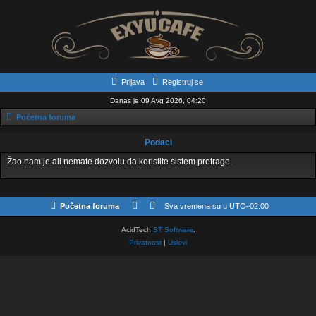
Prijava
Registruj se
Danas je 09 Avg 2026, 04:20
Početna foruma
Podaci
Žao nam je ali nemate dozvolu da koristite sistem pretrage.
Početna foruma
Sva vremena su u
UTC+02:00
AcidTech
ST Software
.
Privatnost
|
Uslovi