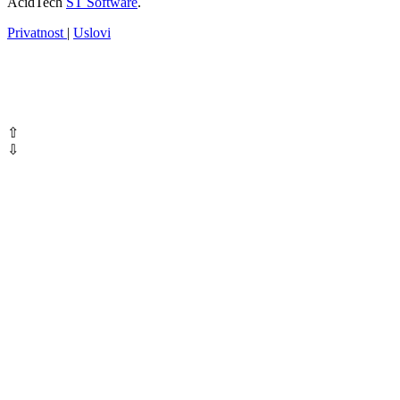
AcidTech
ST Software
.
Privatnost
|
Uslovi
⇧
⇩