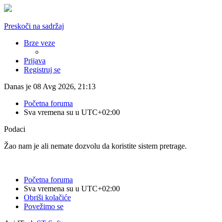
Preskoči na sadržaj
Brze veze
Prijava
Registruj se
Danas je 08 Avg 2026, 21:13
Početna foruma
Sva vremena su u
UTC+02:00
Podaci
Žao nam je ali nemate dozvolu da koristite sistem pretrage.
Početna foruma
Sva vremena su u
UTC+02:00
Obriši kolačiće
Povežimo se