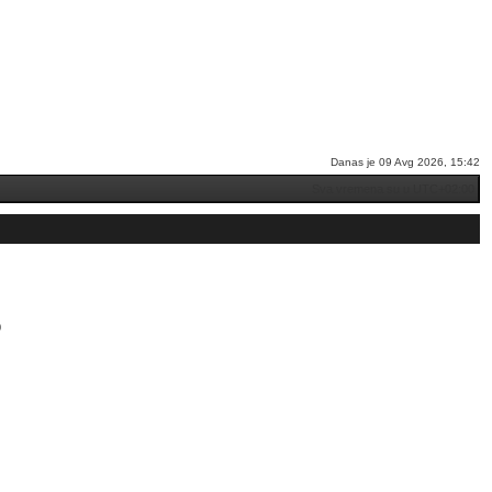
Danas je 09 Avg 2026, 15:42
Sva vremena su u
UTC+02:00
0