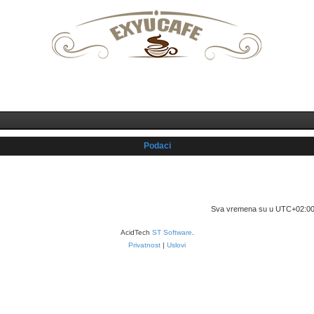
Prijava
Registruj se
Podaci
Početna foruma
Povežimo se
Obriši kolačiće
Sva vremena su u
UTC+02:0
AcidTech
ST Software
.
Privatnost
|
Uslovi