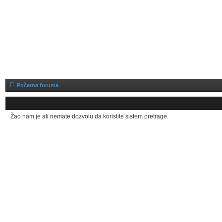
Početna foruma
Žao nam je ali nemate dozvolu da koristite sistem pretrage.