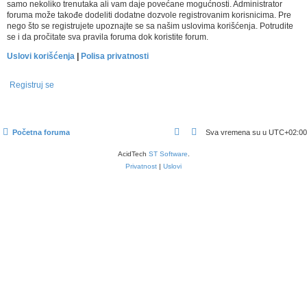
samo nekoliko trenutaka ali vam daje povećane mogućnosti. Administrator
foruma može takođe dodeliti dodatne dozvole registrovanim korisnicima. Pre
nego što se registrujete upoznajte se sa našim uslovima korišćenja. Potrudite
se i da pročitate sva pravila foruma dok koristite forum.
Uslovi korišćenja
|
Polisa privatnosti
Registruj se
Početna foruma
Sva vremena su u
UTC+02:00
AcidTech
ST Software
.
Privatnost
|
Uslovi