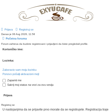
Prijava
Registruj se
Danas je 06 Avg 2026, 11:58
Početna foruma
Forum zahteva da budete registrovani i prijavljeni da biste pregledali profile.
Korisničko ime:
Lozinka:
Zaboravio sam moju lozinku
Ponovo pošalji aktivacioni mejl
Zapamti me
Sakrij moj status na vezi za ovu sesiju
Registruj se
U nastojanjima da se prijavite prvo morate da se registrujete. Registracija traje