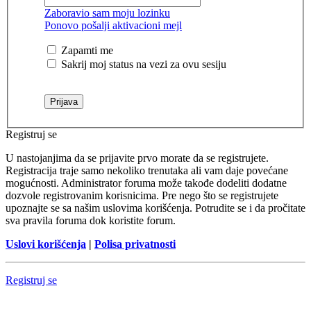
Zaboravio sam moju lozinku
Ponovo pošalji aktivacioni mejl
Zapamti me
Sakrij moj status na vezi za ovu sesiju
Registruj se
U nastojanjima da se prijavite prvo morate da se registrujete.
Registracija traje samo nekoliko trenutaka ali vam daje povećane
mogućnosti. Administrator foruma može takođe dodeliti dodatne
dozvole registrovanim korisnicima. Pre nego što se registrujete
upoznajte se sa našim uslovima korišćenja. Potrudite se i da pročitate
sva pravila foruma dok koristite forum.
Uslovi korišćenja
|
Polisa privatnosti
Registruj se