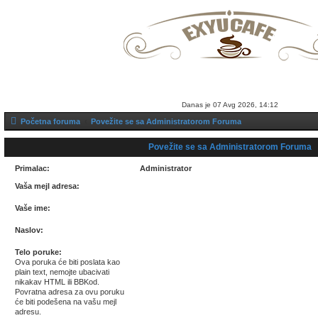
Prijava
Registruj se
Danas je 07 Avg 2026, 14:12
Početna foruma
Povežite se sa Administratorom Foruma
Povežite se sa Administratorom Foruma
Primalac:
Administrator
Vaša mejl adresa:
Vaše ime:
Naslov:
Telo poruke:
Ova poruka će biti poslata kao
plain text, nemojte ubacivati
nikakav HTML ili BBKod.
Povratna adresa za ovu poruku
će biti podešena na vašu mejl
adresu.