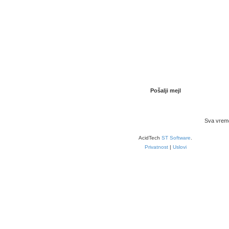
Početna foruma
Povežimo se
Obriši kolačiće
Sva vrem
AcidTech
ST Software
.
Privatnost
|
Uslovi