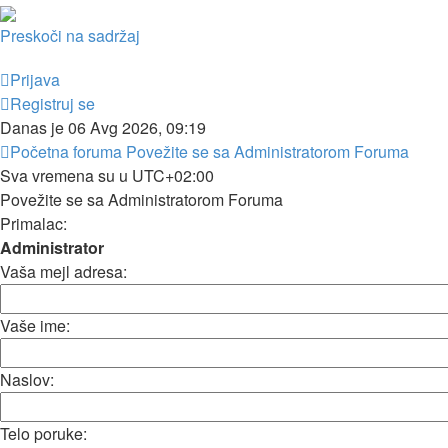
Preskoči na sadržaj
Prijava
Registruj se
Danas je 06 Avg 2026, 09:19
Početna foruma
Povežite se sa Administratorom Foruma
Sva vremena su u
UTC+02:00
Povežite se sa Administratorom Foruma
Primalac:
Administrator
Vaša mejl adresa:
Vaše ime:
Naslov:
Telo poruke: