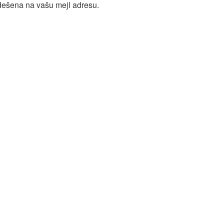
odešena na vašu mejl adresu.