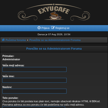
Prijava
Registruj se
Danas je 07 Avg 2026, 10:54
Početna foruma
Povežite se sa Administratorom Foruma
Povežite se sa Administratorom Foruma
Primalac:
Administrator
Vaša mejl adresa:
Vaše ime:
Naslov:
Telo poruke:
Ova poruka će biti poslata kao plain text, nemojte ubacivati nikakav HTML ili BBKod.
Povratna adresa za ovu poruku će biti podešena na vašu mejl adresu.