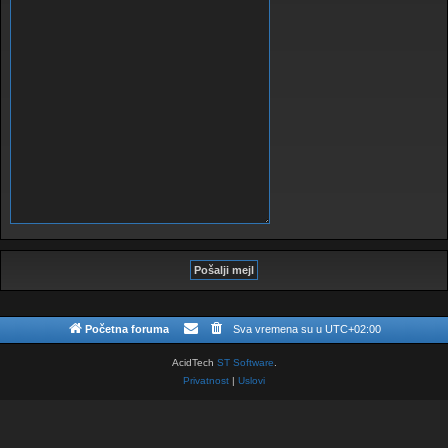
Početna foruma
Sva vremena su u
UTC+02:00
AcidTech
ST Software
.
Privatnost
|
Uslovi