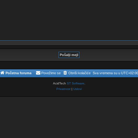
Početna foruma
Povežimo se
Obriši kolačiće
Sva vremena su u
UTC+02:0
AcidTech
ST Software
.
Privatnost
|
Uslovi