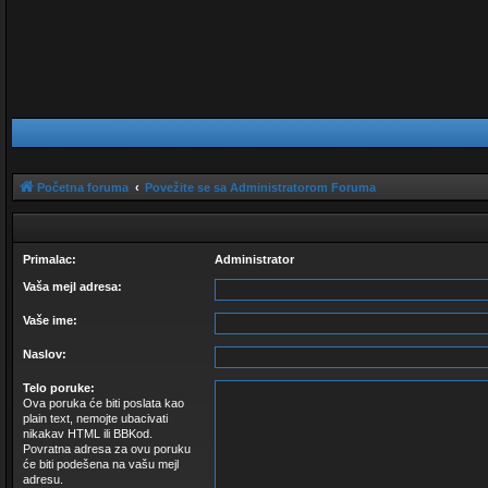
Početna foruma
Povežite se sa Administratorom Foruma
Primalac:
Administrator
Vaša mejl adresa:
Vaše ime:
Naslov:
Telo poruke:
Ova poruka će biti poslata kao
plain text, nemojte ubacivati
nikakav HTML ili BBKod.
Povratna adresa za ovu poruku
će biti podešena na vašu mejl
adresu.