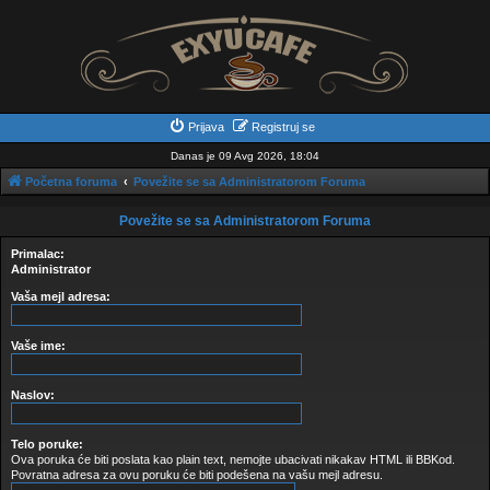
Prijava
Registruj se
Danas je 09 Avg 2026, 18:04
Početna foruma
Povežite se sa Administratorom Foruma
Povežite se sa Administratorom Foruma
Primalac:
Administrator
Vaša mejl adresa:
Vaše ime:
Naslov:
Telo poruke:
Ova poruka će biti poslata kao plain text, nemojte ubacivati nikakav HTML ili BBKod.
Povratna adresa za ovu poruku će biti podešena na vašu mejl adresu.