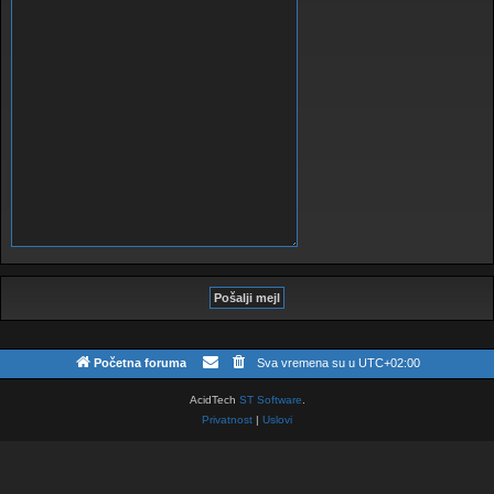
Početna foruma
Sva vremena su u
UTC+02:00
AcidTech
ST Software
.
Privatnost
|
Uslovi