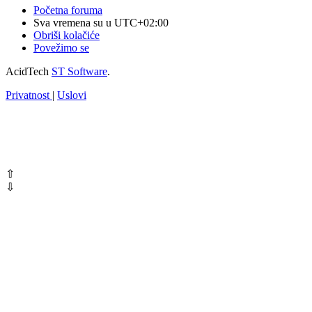
Početna foruma
Sva vremena su u
UTC+02:00
Obriši kolačiće
Povežimo se
AcidTech
ST Software
.
Privatnost
|
Uslovi
⇧
⇩