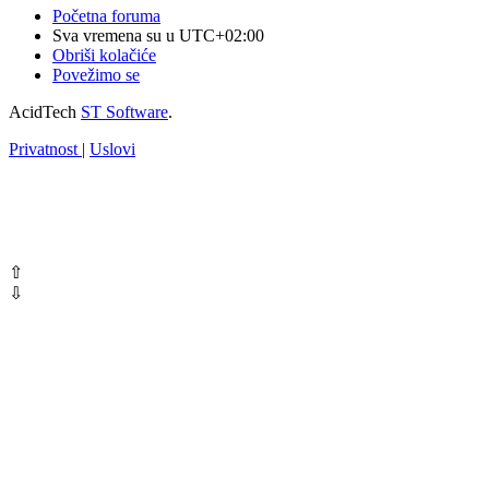
Početna foruma
Sva vremena su u
UTC+02:00
Obriši kolačiće
Povežimo se
AcidTech
ST Software
.
Privatnost
|
Uslovi
⇧
⇩