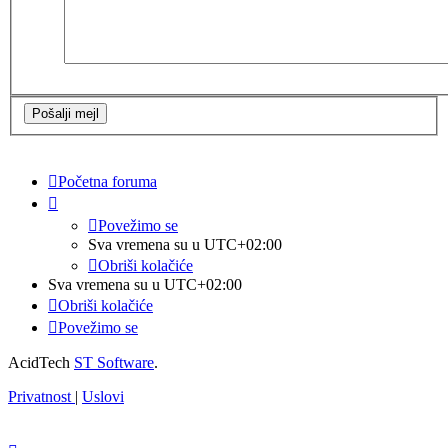
Početna foruma
Povežimo se
Sva vremena su u
UTC+02:00
Obriši kolačiće
Sva vremena su u
UTC+02:00
Obriši kolačiće
Povežimo se
AcidTech
ST Software
.
Privatnost
|
Uslovi