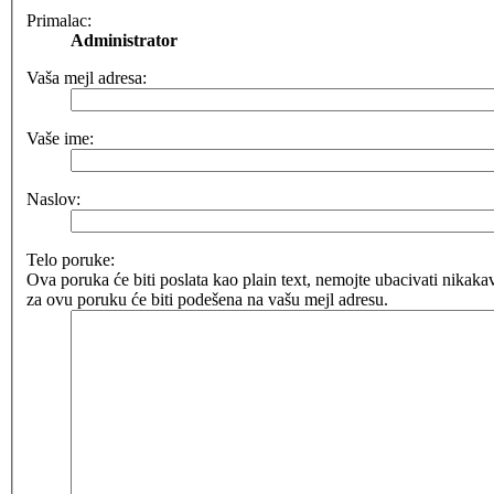
Primalac:
Administrator
Vaša mejl adresa:
Vaše ime:
Naslov:
Telo poruke:
Ova poruka će biti poslata kao plain text, nemojte ubacivati nik
za ovu poruku će biti podešena na vašu mejl adresu.