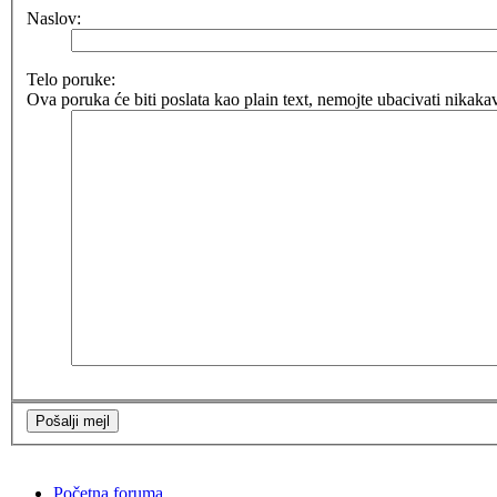
Naslov:
Telo poruke:
Ova poruka će biti poslata kao plain text, nemojte ubacivati nika
Početna foruma