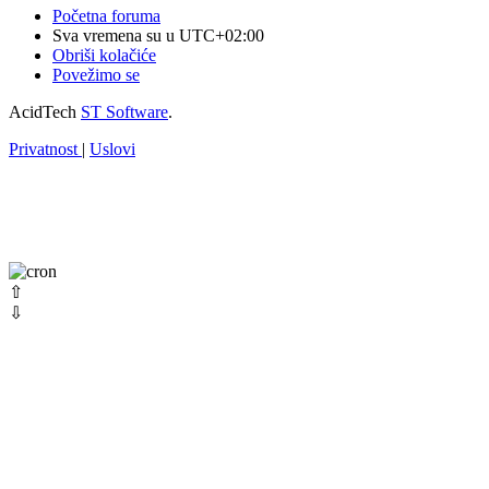
Početna foruma
Sva vremena su u
UTC+02:00
Obriši kolačiće
Povežimo se
AcidTech
ST Software
.
Privatnost
|
Uslovi
⇧
⇩