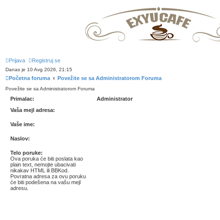
Prijava
Registruj se
Danas je 10 Avg 2026, 21:15
Početna foruma
Povežite se sa Administratorom Foruma
Povežite se sa Administratorom Foruma
Primalac:
Administrator
Vaša mejl adresa:
Vaše ime:
Naslov:
Telo poruke:
Ova poruka će biti poslata kao
plain text, nemojte ubacivati
nikakav HTML ili BBKod.
Povratna adresa za ovu poruku
će biti podešena na vašu mejl
adresu.