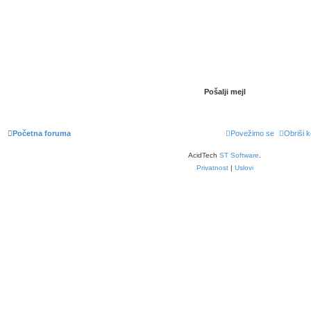
Početna foruma
Povežimo se
Obriši k
AcidTech
ST Software
.
Privatnost
|
Uslovi