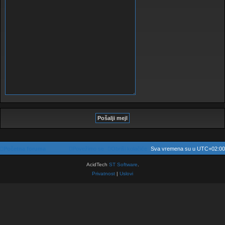
Početna foruma
Povežimo se
Obriši kolačiće
Sva vremena su u
UTC+02:00
AcidTech
ST Software
.
Privatnost
|
Uslovi