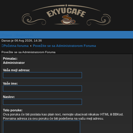
Prijava
Registruj se
Danas je 06 Avg 2026, 14:36
Početna foruma
Povežite se sa Administratorom Foruma
Povežite se sa Administratorom Foruma
Primalac:
Administrator
Vaša mejl adresa:
Vaše ime:
Naslov:
Telo poruke:
Ova poruka će biti poslata kao plain text, nemojte ubacivati nikakav HTML ili BBKod.
Povratna adresa za ovu poruku će biti podešena na vašu mejl adresu.