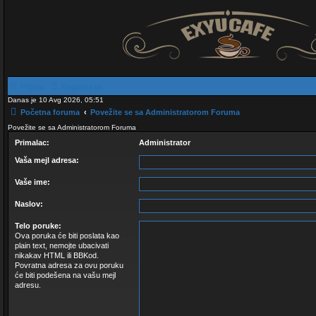
Prijava
Registruj se
Danas je 10 Avg 2026, 05:51
Početna foruma
Povežite se sa Administratorom Foruma
Povežite se sa Administratorom Foruma
Primalac:
Administrator
Vaša mejl adresa:
Vaše ime:
Naslov:
Telo poruke:
Ova poruka će biti poslata kao
plain text, nemojte ubacivati
nikakav HTML ili BBKod.
Povratna adresa za ovu poruku
će biti podešena na vašu mejl
adresu.