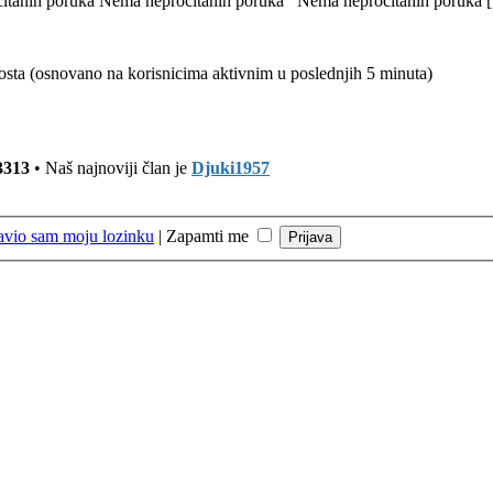
itanih poruka
Nema nepročitanih poruka
Nema nepročitanih poruka [ 
 gosta (osnovano na korisnicima aktivnim u poslednjih 5 minuta)
3313
• Naš najnoviji član je
Djuki1957
avio sam moju lozinku
|
Zapamti me