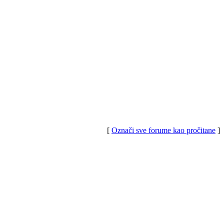
[
Označi sve forume kao pročitane
]