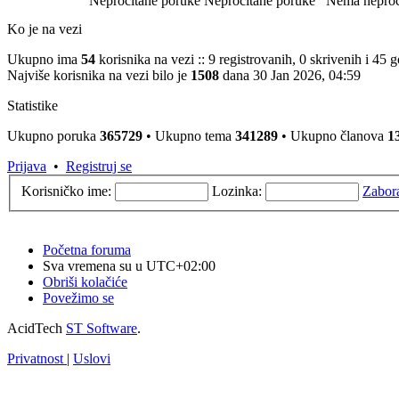
Nepročitane poruke
Nepročitane poruke
Nema neproč
Ko je na vezi
Ukupno ima
54
korisnika na vezi :: 9 registrovanih, 0 skrivenih i 45
Najviše korisnika na vezi bilo je
1508
dana 30 Jan 2026, 04:59
Statistike
Ukupno poruka
365729
• Ukupno tema
341289
• Ukupno članova
1
Prijava
•
Registruj se
Korisničko ime:
Lozinka:
Zabor
Početna foruma
Sva vremena su u
UTC+02:00
Obriši kolačiće
Povežimo se
AcidTech
ST Software
.
Privatnost
|
Uslovi