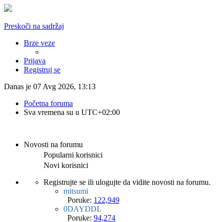
Preskoči na sadržaj
Brze veze
Prijava
Registruj se
Danas je 07 Avg 2026, 13:13
Početna foruma
Sva vremena su u
UTC+02:00
Novosti na forumu
Popularni korisnici
Novi korisnici
Registrujte se ili ulogujte da vidite novosti na forumu.
mitsumi
Poruke:
122,949
0DAYDDL
Poruke:
94,274