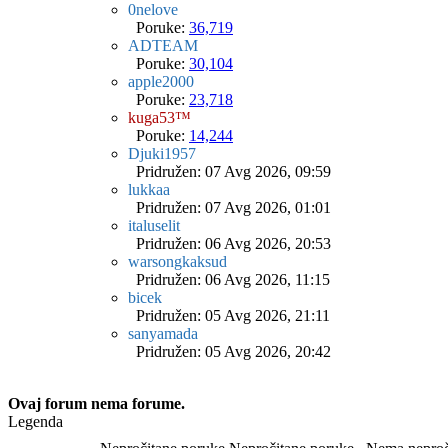
0nelove
Poruke:
36,719
ADTEAM
Poruke:
30,104
apple2000
Poruke:
23,718
kuga53™
Poruke:
14,244
Djuki1957
Pridružen: 07 Avg 2026, 09:59
lukkaa
Pridružen: 07 Avg 2026, 01:01
italuselit
Pridružen: 06 Avg 2026, 20:53
warsongkaksud
Pridružen: 06 Avg 2026, 11:15
bicek
Pridružen: 05 Avg 2026, 21:11
sanyamada
Pridružen: 05 Avg 2026, 20:42
Ovaj forum nema forume.
Legenda