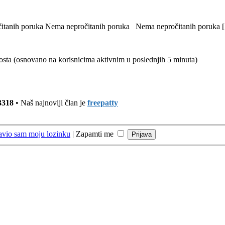
itanih poruka
Nema nepročitanih poruka
Nema nepročitanih poruka [ 
 gosta (osnovano na korisnicima aktivnim u poslednjih 5 minuta)
3318
• Naš najnoviji član je
freepatty
avio sam moju lozinku
|
Zapamti me