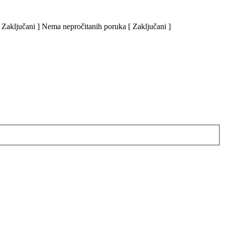
Zaključani ]
Nema nepročitanih poruka [ Zaključani ]