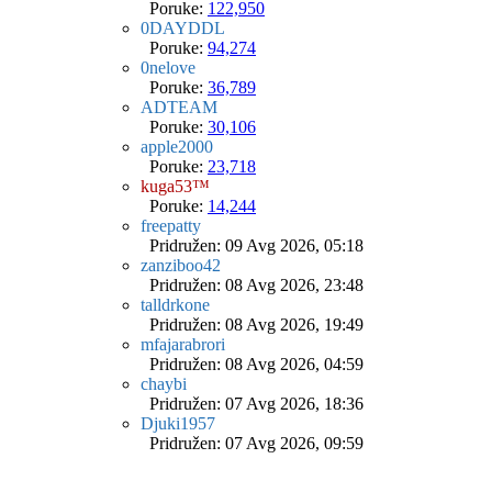
Poruke:
122,950
0DAYDDL
Poruke:
94,274
0nelove
Poruke:
36,789
ADTEAM
Poruke:
30,106
apple2000
Poruke:
23,718
kuga53™
Poruke:
14,244
freepatty
Pridružen: 09 Avg 2026, 05:18
zanziboo42
Pridružen: 08 Avg 2026, 23:48
talldrkone
Pridružen: 08 Avg 2026, 19:49
mfajarabrori
Pridružen: 08 Avg 2026, 04:59
chaybi
Pridružen: 07 Avg 2026, 18:36
Djuki1957
Pridružen: 07 Avg 2026, 09:59