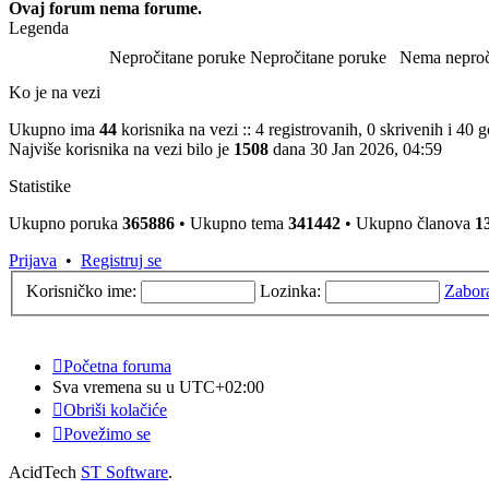
Ovaj forum nema forume.
Legenda
Nepročitane poruke
Nepročitane poruke
Nema neproč
Ko je na vezi
Ukupno ima
44
korisnika na vezi :: 4 registrovanih, 0 skrivenih i 40
Najviše korisnika na vezi bilo je
1508
dana 30 Jan 2026, 04:59
Statistike
Ukupno poruka
365886
• Ukupno tema
341442
• Ukupno članova
1
Prijava
•
Registruj se
Korisničko ime:
Lozinka:
Zabor
Početna foruma
Sva vremena su u
UTC+02:00
Obriši kolačiće
Povežimo se
AcidTech
ST Software
.