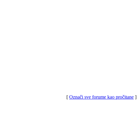
[
Označi sve forume kao pročitane
]