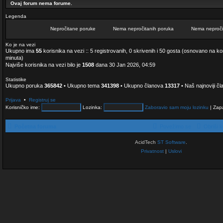
Ovaj forum nema forume.
Legenda
Nepročitane poruke
Nema nepročitanih poruka
Nema nepročit
N
N
N
e
e
e
Ko je na vezi
p
m
m
Ukupno ima
55
korisnika na vezi :: 5 registrovanih, 0 skrivenih i 50 gosta (osnovano na ko
r
a
a
minuta)
o
n
n
Najviše korisnika na vezi bilo je
1508
dana 30 Jan 2026, 04:59
č
e
e
i
p
p
t
r
r
Statistike
a
o
o
Ukupno poruka
365842
• Ukupno tema
341398
• Ukupno članova
13317
• Naš najnoviji čl
n
č
č
e
i
i
p
t
t
Prijava
•
Registruj se
o
a
a
Korisničko ime:
Lozinka:
Zaboravio sam moju lozinku
|
Zap
r
n
n
u
i
i
k
h
h
e
p
p
Početna foruma
Povežimo se
Obriši k
o
o
r
r
u
u
AcidTech
ST Software
.
k
k
Privatnost
|
Uslovi
a
a
[
Z
a
k
l
j
u
č
a
n
i
]