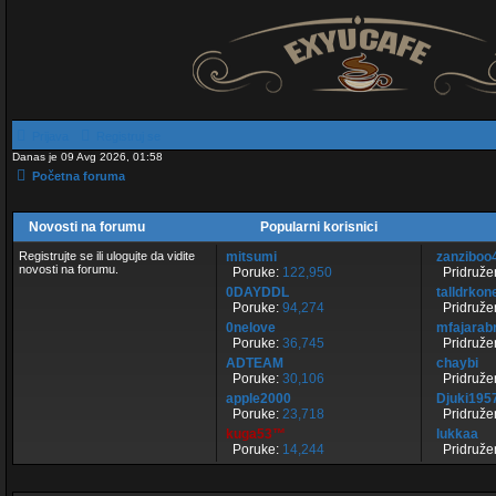
Prijava
Registruj se
Danas je 09 Avg 2026, 01:58
Početna foruma
Novosti na forumu
Popularni korisnici
Registrujte se ili ulogujte da vidite
mitsumi
zanziboo
novosti na forumu.
Poruke:
122,950
Pridružen
0DAYDDL
talldrkon
Poruke:
94,274
Pridružen
0nelove
mfajarabr
Poruke:
36,745
Pridružen
ADTEAM
chaybi
Poruke:
30,106
Pridružen
apple2000
Djuki195
Poruke:
23,718
Pridružen
kuga53™
lukkaa
Poruke:
14,244
Pridružen