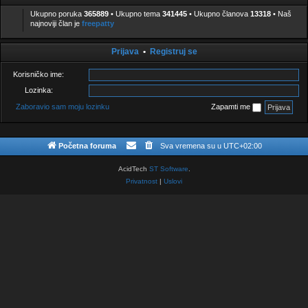
r
n
n
u
i
i
Ukupno poruka
365889
• Ukupno tema
341445
• Ukupno članova
13318
• Naš
k
h
h
najnoviji član je
freepatty
e
p
p
o
o
r
r
u
u
Prijava
•
Registruj se
k
k
a
a
[
Korisničko ime:
Z
a
Lozinka:
k
l
Zaboravio sam moju lozinku
Zapamti me
j
u
č
a
n
Početna foruma
Sva vremena su u
UTC+02:00
i
]
AcidTech
ST Software
.
Privatnost
|
Uslovi