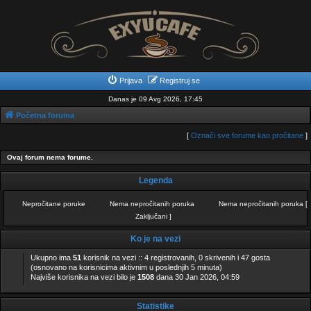
Prijava
Registruj se
Danas je 09 Avg 2026, 17:45
Početna foruma
[
Označi sve forume kao pročitane
]
Ovaj forum nema forume.
Legenda
Nepročitane poruke
Nema nepročitanih poruka
Nema nepročitanih poruka [
N
N
Zaključani ]
N
e
e
e
p
m
m
Ko je na vezi
r
a
a
o
n
n
č
e
e
Ukupno ima
51
korisnik na vezi :: 4 registrovanih, 0 skrivenih i 47 gosta
i
p
p
(osnovano na korisnicima aktivnim u poslednjih 5 minuta)
t
r
r
Najviše korisnika na vezi bilo je
1508
dana 30 Jan 2026, 04:59
a
o
o
n
č
č
e
i
i
p
t
t
Statistike
o
a
a