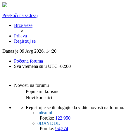
Preskoči na sadržaj
Brze veze
Prijava
Registruj se
Danas je 09 Avg 2026, 14:20
Početna foruma
Sva vremena su u
UTC+02:00
Novosti na forumu
Popularni korisnici
Novi korisnici
Registrujte se ili ulogujte da vidite novosti na forumu.
mitsumi
Poruke:
122,950
0DAYDDL
Poruke:
94,274