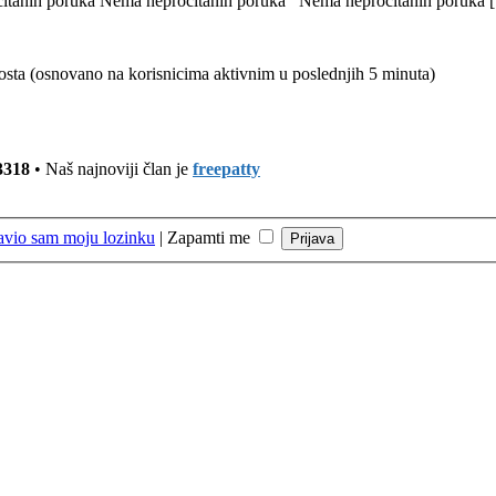
itanih poruka
Nema nepročitanih poruka
Nema nepročitanih poruka [ 
 gosta (osnovano na korisnicima aktivnim u poslednjih 5 minuta)
3318
• Naš najnoviji član je
freepatty
avio sam moju lozinku
|
Zapamti me