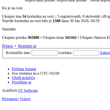
Nepročitane poruke
Nepročitane poruke
Nema neproč
Ko je na vezi
Ukupno ima
54
korisnika na vezi :: 5 registrovanih, 0 skrivenih i 49
Najviše korisnika na vezi bilo je
1508
dana 30 Jan 2026, 04:59
Statistike
Ukupno poruka
365886
• Ukupno tema
341442
• Ukupno članova
1
Prijava
•
Registruj se
Korisničko ime:
Lozinka:
Zabor
Početna foruma
Sva vremena su u
UTC+02:00
Obriši kolačiće
Povežimo se
AcidTech
ST Software
.
Privatnost
|
Uslovi