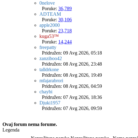
0nelove
Poruke:
36,789
ADTEAM
Poruke:
30,106
apple2000
Poruke:
23,718
kuga53™
Poruke:
14,244
freepatty
Pridružen: 09 Avg 2026, 05:18
zanziboo42
Pridružen: 08 Avg 2026, 23:48
talldrkone
Pridružen: 08 Avg 2026, 19:49
mfajarabrori
Pridružen: 08 Avg 2026, 04:59
chaybi
Pridružen: 07 Avg 2026, 18:36
Djuki1957
Pridružen: 07 Avg 2026, 09:59
Ovaj forum nema forume.
Legenda