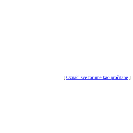
[
Označi sve forume kao pročitane
]