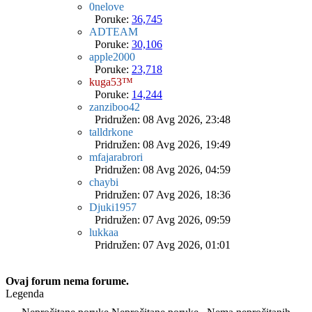
0nelove
Poruke:
36,745
ADTEAM
Poruke:
30,106
apple2000
Poruke:
23,718
kuga53™
Poruke:
14,244
zanziboo42
Pridružen: 08 Avg 2026, 23:48
talldrkone
Pridružen: 08 Avg 2026, 19:49
mfajarabrori
Pridružen: 08 Avg 2026, 04:59
chaybi
Pridružen: 07 Avg 2026, 18:36
Djuki1957
Pridružen: 07 Avg 2026, 09:59
lukkaa
Pridružen: 07 Avg 2026, 01:01
Ovaj forum nema forume.
Legenda