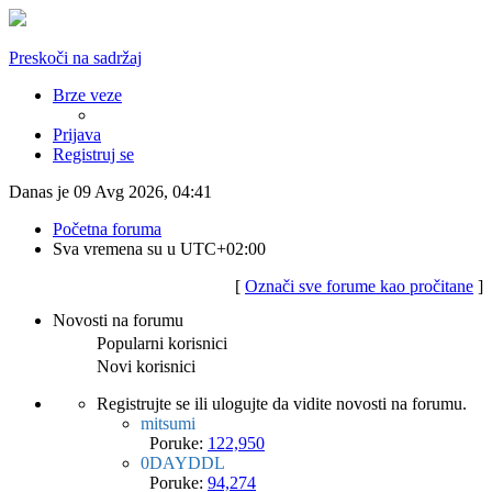
Preskoči na sadržaj
Brze veze
Prijava
Registruj se
Danas je 09 Avg 2026, 04:41
Početna foruma
Sva vremena su u
UTC+02:00
[
Označi sve forume kao pročitane
]
Novosti na forumu
Popularni korisnici
Novi korisnici
Registrujte se ili ulogujte da vidite novosti na forumu.
mitsumi
Poruke:
122,950
0DAYDDL
Poruke:
94,274