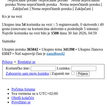
Nepročitane poruke
Nepročitane poruke
Nema nepročitanih
poruka
Nema nepročitanih poruka
Nema nepročitanih poruka [
Zaključani ]
Nema nepročitanih poruka [ Zaključani ]
Ko je na vezi
Ukupno ima
54
korisnika na vezi :: 5 registrovanih, 0 skrivenih i 49
gosta (osnovano na korisnicima aktivnim u poslednjih 5 minuta)
Najviše korisnika na vezi bilo je
1508
dana 30 Jan 2026, 04:59
Statistike
Ukupno poruka
365842
• Ukupno tema
341398
• Ukupno članova
13317
• Naš najnoviji član je
zanziboo42
Prijava
•
Registruj se
Korisničko ime:
Lozinka:
Zaboravio sam moju lozinku
|
Zapamti me
Početna foruma
Sva vremena su u
UTC+02:00
Obriši kolačiće
Povežimo se