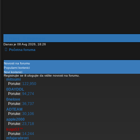
Prijava
Registruj se
Danas je 08 Avg 2026, 18:26
Početna foruma
Novosti na forumu
Popularni korisnici
Novi korisnici
Registrujte se ili ulogujte da vidite novosti na forumu.
mitsumi
Poruke:
122,950
0DAYDDL
Poruke:
94,274
0nelove
Poruke:
36,737
ADTEAM
Poruke:
30,106
apple2000
Poruke:
23,718
kuga53™
Poruke:
14,244
mfajarabrori