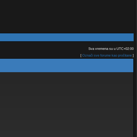
Sva vremena su u
UTC+02:00
[
Označi sve forume kao pročitane
]