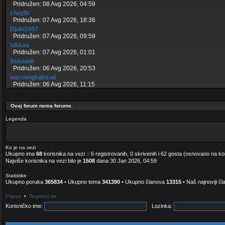
Pridružen: 08 Avg 2026, 04:59
chaybi
Pridružen: 07 Avg 2026, 18:36
Djuki1957
Pridružen: 07 Avg 2026, 09:59
lukkaa
Pridružen: 07 Avg 2026, 01:01
italuselit
Pridružen: 06 Avg 2026, 20:53
warsongkaksud
Pridružen: 06 Avg 2026, 11:15
Ovaj forum nema forume.
Legenda
Ko je na vezi
Ukupno ima
68
korisnika na vezi :: 6 registrovanih, 0 skrivenih i 62 gosta (osnovano na ko
Najviše korisnika na vezi bilo je
1508
dana 30 Jan 2026, 04:59
i
Statistike
Ukupno poruka
365834
• Ukupno tema
341390
• Ukupno članova
13315
• Naš najnoviji čl
Prijava
•
Registruj se
Korisničko ime:
Lozinka: