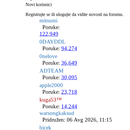
Novi korisnici
Registrujte se ili ulogujte da vidite novosti na forumu.
mitsumi
Poruke:
122,949
0DAYDDL
Poruke:
94,274
0nelove
Poruke:
36,649
ADTEAM
Poruke:
30,095
apple2000
Poruke:
23,718
kuga53™
Poruke:
14,244
warsongkaksud
Pridružen: 06 Avg 2026, 11:15
bicek