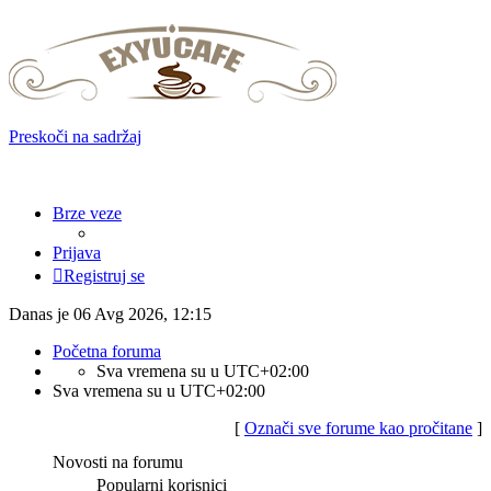
Preskoči na sadržaj
Brze veze
Prijava
Registruj se
Danas je 06 Avg 2026, 12:15
Početna foruma
Sva vremena su u
UTC+02:00
Sva vremena su u
UTC+02:00
[
Označi sve forume kao pročitane
]
Novosti na forumu
Popularni korisnici