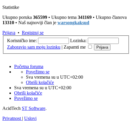
Statistike
Ukupno poruka
365599
• Ukupno tema
341169
• Ukupno članova
13310
• Naš najnoviji član je
warsongkaksud
Prijava
•
Registruj se
Korisničko ime:
Lozinka:
Zaboravio sam moju lozinku
|
Zapamti me
Početna foruma
Povežimo se
Sva vremena su u
UTC+02:00
Obriši kolačiće
Sva vremena su u
UTC+02:00
Obriši kolačiće
Povežimo se
AcidTech
ST Software
.
Privatnost
|
Uslovi