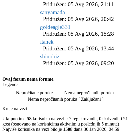
Pridružen: 05 Avg 2026, 21:11
sanyamada
Pridružen: 05 Avg 2026, 20:42
goldeagle331
Pridružen: 05 Avg 2026, 15:28
itanek
Pridružen: 05 Avg 2026, 13:44
shinobiz
Pridružen: 05 Avg 2026, 09:20
Ovaj forum nema forume.
Legenda
Nepročitane poruke
Nema nepročitanih poruka
Nepročitane
Nema nepročitanih poruka [ Zaključani ]
Nema
Ne
poruke
nepročitanih
nepr
Ko je na vezi
poruka
por
[
Ukupno ima
58
korisnika na vezi :: 7 registrovanih, 0 skrivenih i 51
Zakl
gost (osnovano na korisnicima aktivnim u poslednjih 5 minuta)
]
Najviše korisnika na vezi bilo je
1508
dana 30 Jan 2026, 04:59