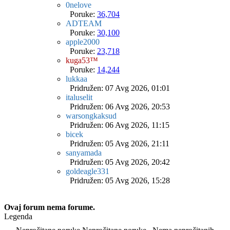
0nelove
Poruke:
36,704
ADTEAM
Poruke:
30,100
apple2000
Poruke:
23,718
kuga53™
Poruke:
14,244
lukkaa
Pridružen: 07 Avg 2026, 01:01
italuselit
Pridružen: 06 Avg 2026, 20:53
warsongkaksud
Pridružen: 06 Avg 2026, 11:15
bicek
Pridružen: 05 Avg 2026, 21:11
sanyamada
Pridružen: 05 Avg 2026, 20:42
goldeagle331
Pridružen: 05 Avg 2026, 15:28
Ovaj forum nema forume.
Legenda