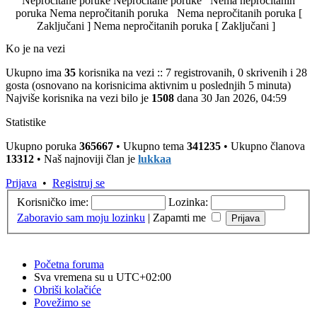
Nepročitane poruke
Nepročitane poruke
Nema nepročitanih
poruka
Nema nepročitanih poruka
Nema nepročitanih poruka [
Zaključani ]
Nema nepročitanih poruka [ Zaključani ]
Ko je na vezi
Ukupno ima
35
korisnika na vezi :: 7 registrovanih, 0 skrivenih i 28
gosta (osnovano na korisnicima aktivnim u poslednjih 5 minuta)
Najviše korisnika na vezi bilo je
1508
dana 30 Jan 2026, 04:59
Statistike
Ukupno poruka
365667
• Ukupno tema
341235
• Ukupno članova
13312
• Naš najnoviji član je
lukkaa
Prijava
•
Registruj se
Korisničko ime:
Lozinka:
Zaboravio sam moju lozinku
|
Zapamti me
Početna foruma
Sva vremena su u
UTC+02:00
Obriši kolačiće
Povežimo se