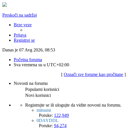
Preskoči na sadržaj
Brze veze
Prijava
Registruj se
Danas je 07 Avg 2026, 08:53
Početna foruma
Sva vremena su u
UTC+02:00
[
Označi sve forume kao pročitane
]
Novosti na forumu
Popularni korisnici
Novi korisnici
Registrujte se ili ulogujte da vidite novosti na forumu.
mitsumi
Poruke:
122,949
0DAYDDL
Poruke:
94,274