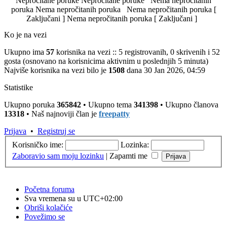
Nepročitane poruke
Nepročitane poruke
Nema nepročitanih
poruka
Nema nepročitanih poruka
Nema nepročitanih poruka [
Zaključani ]
Nema nepročitanih poruka [ Zaključani ]
Ko je na vezi
Ukupno ima
57
korisnika na vezi :: 5 registrovanih, 0 skrivenih i 52
gosta (osnovano na korisnicima aktivnim u poslednjih 5 minuta)
Najviše korisnika na vezi bilo je
1508
dana 30 Jan 2026, 04:59
Statistike
Ukupno poruka
365842
• Ukupno tema
341398
• Ukupno članova
13318
• Naš najnoviji član je
freepatty
Prijava
•
Registruj se
Korisničko ime:
Lozinka:
Zaboravio sam moju lozinku
|
Zapamti me
Početna foruma
Sva vremena su u
UTC+02:00
Obriši kolačiće
Povežimo se