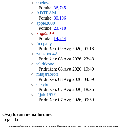
0nelove
Poruke:
36,745
ADTEAM
Poruke:
30,106
apple2000
Poruke:
23,718
kuga53™
Poruke:
14,244
freepatty
Pridružen: 09 Avg 2026, 05:18
zanziboo42
Pridružen: 08 Avg 2026, 23:48
talldrkone
Pridružen: 08 Avg 2026, 19:49
mfajarabrori
Pridružen: 08 Avg 2026, 04:59
chaybi
Pridružen: 07 Avg 2026, 18:36
Djuki1957
Pridružen: 07 Avg 2026, 09:59
Ovaj forum nema forume.
Legenda