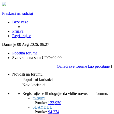
Preskoči na sadržaj
Brze veze
Prijava
Registruj se
Danas je 09 Avg 2026, 06:27
Početna foruma
Sva vremena su u
UTC+02:00
[
Označi sve forume kao pročitane
]
Novosti na forumu
Popularni korisnici
Novi korisnici
Registrujte se ili ulogujte da vidite novosti na forumu.
mitsumi
Poruke:
122,950
0DAYDDL
Poruke:
94,274